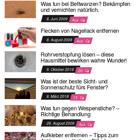
Was tun bei Bettwanzen? Bekämpfen
und vernichten natürlich.
8. Juni 2009
Aus
Flecken von Nagellack entfernen
8. August 2008
Aus
Rohrverstopfung lösen – diese
Hausmittel bewirken wahre Wunder!
9. Oktober 2019
20
Was ist der beste Sicht- und
Sonnenschutz fürs Fenster?
8. März 2018
13
Was tun gegen Wespenstiche? –
Richtige Behandlung
26. August 2009
Aus
Aufkleber entfernen – Tipps zum