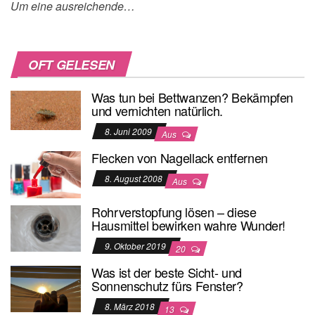
Um eine ausreichende…
OFT GELESEN
Was tun bei Bettwanzen? Bekämpfen
und vernichten natürlich.
8. Juni 2009
Aus
Flecken von Nagellack entfernen
8. August 2008
Aus
Rohrverstopfung lösen – diese
Hausmittel bewirken wahre Wunder!
9. Oktober 2019
20
Was ist der beste Sicht- und
Sonnenschutz fürs Fenster?
8. März 2018
13