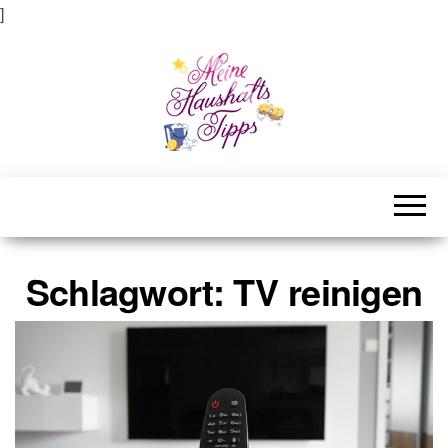
]
Meine Haushaltstipps
Das bisschen Haushalt . . .
Schlagwort:
TV reinigen