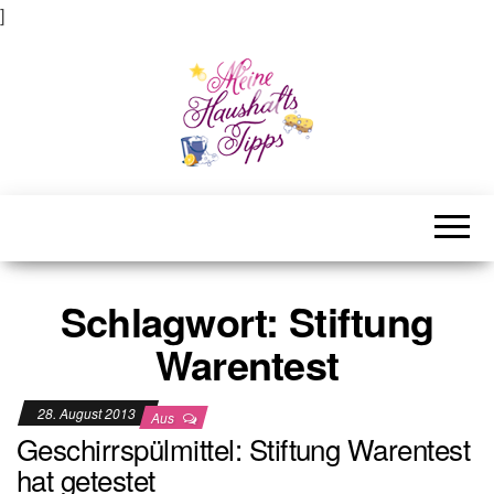
]
Meine Haushaltstipps
Das bisschen Haushalt . . .
Schlagwort:
Stiftung
Warentest
28. August 2013
Aus
Geschirrspülmittel: Stiftung Warentest
hat getestet