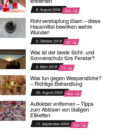
entfernen
8. August 2008
Aus
Rohrverstopfung lösen – diese
Hausmittel bewirken wahre
Wunder!
9. Oktober 2019
20
Was ist der beste Sicht- und
Sonnenschutz fürs Fenster?
8. März 2018
13
Was tun gegen Wespenstiche?
– Richtige Behandlung
26. August 2009
Aus
Aufkleber entfernen – Tipps
zum Ablösen von lästigen
Etiketten
11. September 2009
Aus