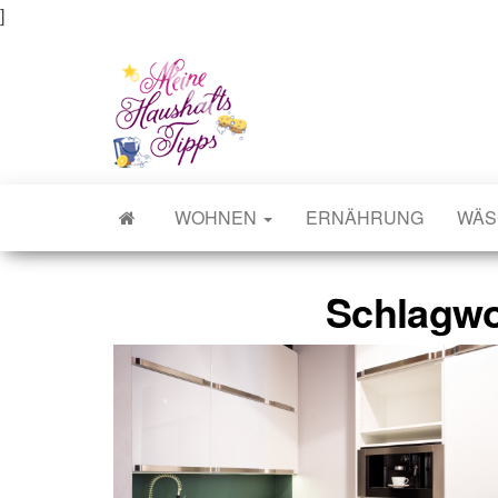
]
Meine Haushaltstipps
Das bisschen Haushalt . . .
WOHNEN
ERNÄHRUNG
WÄS
Schlagwo