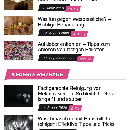
8. März 2018
13
Was tun gegen Wespenstiche? –
Richtige Behandlung
26. August 2009
Aus
Aufkleber entfernen – Tipps zum
Ablösen von lästigen Etiketten
11. September 2009
Aus
NEUESTE BEITRÄGE
Fachgerechte Reinigung von
Elektrorasierern: So bleibt Ihr Gerät
lange fit und sauber
7. Januar 2025
0
Waschmaschine mit Hausmitteln
reinigen: Effektive Tipps und Tricks