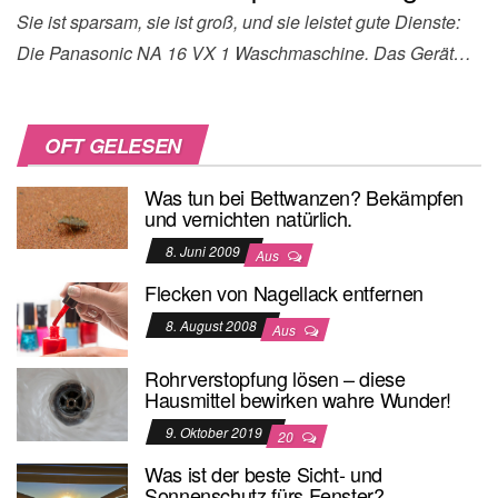
Sie ist sparsam, sie ist groß, und sie leistet gute Dienste:
Die Panasonic NA 16 VX 1 Waschmaschine. Das Gerät…
OFT GELESEN
Was tun bei Bettwanzen? Bekämpfen
und vernichten natürlich.
8. Juni 2009
Aus
Flecken von Nagellack entfernen
8. August 2008
Aus
Rohrverstopfung lösen – diese
Hausmittel bewirken wahre Wunder!
9. Oktober 2019
20
Was ist der beste Sicht- und
Sonnenschutz fürs Fenster?