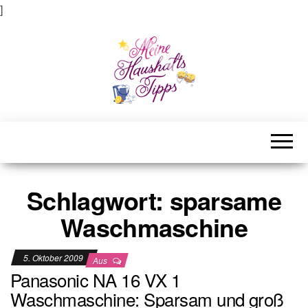
]
Meine Haushaltstipps
Das bisschen Haushalt . . .
Schlagwort:
sparsame
Waschmaschine
5. Oktober 2009
Aus
Panasonic NA 16 VX 1
Waschmaschine: Sparsam und groß