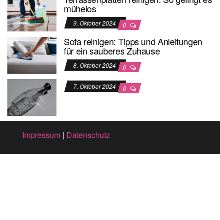
mühelos
9. Oktober 2024
0
Sofa reinigen: Tipps und Anleitungen
für ein sauberes Zuhause
8. Oktober 2024
0
7. Oktober 2024
0
Impressum
|
Datenschutz