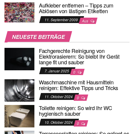
Aufkleber entfernen – Tipps zum
Ablösen von lästigen Etiketten
11. September 2009
Aus
NEUESTE BEITRÄGE
Fachgerechte Reinigung von
Elektrorasierern: So bleibt Ihr Gerät
lange fit und sauber
7. Januar 2025
0
Waschmaschine mit Hausmitteln
reinigen: Effektive Tipps und Tricks
11. Oktober 2024
0
Toilette reinigen: So wird Ihr WC
hygienisch sauber
10. Oktober 2024
0
Terrassenplatten reinigen: So gelingt es