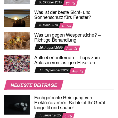
9. Oktober 2019
20
Was ist der beste Sicht- und
Sonnenschutz fürs Fenster?
8. März 2018
13
Was tun gegen Wespenstiche? –
Richtige Behandlung
26. August 2009
Aus
Aufkleber entfernen – Tipps zum
Ablösen von lästigen Etiketten
11. September 2009
Aus
NEUESTE BEITRÄGE
Fachgerechte Reinigung von
Elektrorasierern: So bleibt Ihr Gerät
lange fit und sauber
7. Januar 2025
0