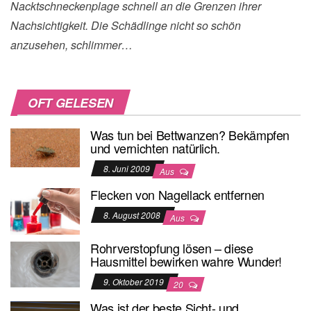
Nacktschneckenplage schnell an die Grenzen ihrer
Nachsichtigkeit. Die Schädlinge nicht so schön
anzusehen, schlimmer…
OFT GELESEN
Was tun bei Bettwanzen? Bekämpfen
und vernichten natürlich.
8. Juni 2009
Aus
Flecken von Nagellack entfernen
8. August 2008
Aus
Rohrverstopfung lösen – diese
Hausmittel bewirken wahre Wunder!
9. Oktober 2019
20
Was ist der beste Sicht- und