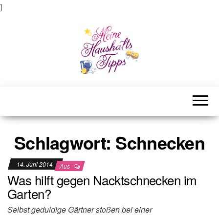
]
Meine Haushaltstipps
Das bisschen Haushalt . . .
Schlagwort:
Schnecken
14. Juni 2014
Aus
Was hilft gegen Nacktschnecken im
Garten?
Selbst geduldige Gärtner stoßen bei einer