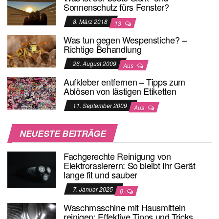
Sonnenschutz fürs Fenster?
8. März 2018
13
Was tun gegen Wespenstiche? –
Richtige Behandlung
26. August 2009
Aus
Aufkleber entfernen – Tipps zum
Ablösen von lästigen Etiketten
11. September 2009
Aus
NEUESTE BEITRÄGE
Fachgerechte Reinigung von
Elektrorasierern: So bleibt Ihr Gerät
lange fit und sauber
7. Januar 2025
0
Waschmaschine mit Hausmitteln
reinigen: Effektive Tipps und Tricks