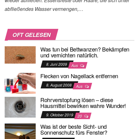
wieder abfließen. Essensreste oder Haare, die sich unter
abfließendes Wasser vermengen,…
OFT GELESEN
Was tun bei Bettwanzen? Bekämpfen
und vernichten natürlich.
8. Juni 2009
Aus
Flecken von Nagellack entfernen
8. August 2008
Aus
Rohrverstopfung lösen – diese
Hausmittel bewirken wahre Wunder!
9. Oktober 2019
20
Was ist der beste Sicht- und
Sonnenschutz fürs Fenster?