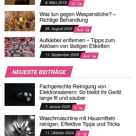
8. März 2018
13
Was tun gegen Wespenstiche? –
Richtige Behandlung
26. August 2009
Aus
Aufkleber entfernen – Tipps zum
Ablösen von lästigen Etiketten
11. September 2009
Aus
NEUESTE BEITRÄGE
Fachgerechte Reinigung von
Elektrorasierern: So bleibt Ihr Gerät
lange fit und sauber
7. Januar 2025
0
Waschmaschine mit Hausmitteln
reinigen: Effektive Tipps und Tricks
11. Oktober 2024
0