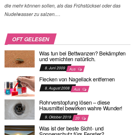
die mehr können sollen, als das Frühstücksei oder das
Nudelwasser zu salzen.…
OFT GELESEN
Was tun bei Bettwanzen? Bekämpfen
und vernichten natürlich.
8. Juni 2009
Aus
Flecken von Nagellack entfernen
8. August 2008
Aus
Rohrverstopfung lösen – diese
Hausmittel bewirken wahre Wunder!
9. Oktober 2019
20
Was ist der beste Sicht- und
Sonnenschutz fürs Fenster?