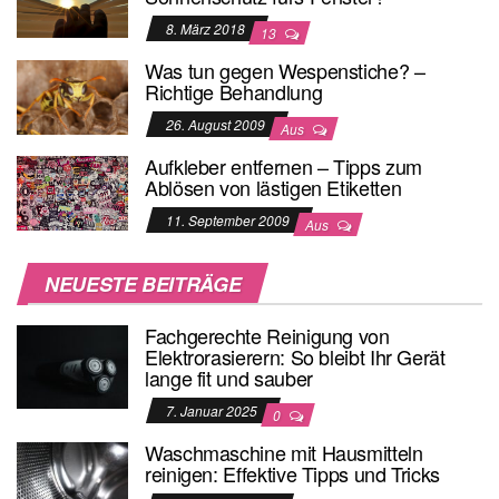
8. März 2018
13
Was tun gegen Wespenstiche? –
Richtige Behandlung
26. August 2009
Aus
Aufkleber entfernen – Tipps zum
Ablösen von lästigen Etiketten
11. September 2009
Aus
NEUESTE BEITRÄGE
Fachgerechte Reinigung von
Elektrorasierern: So bleibt Ihr Gerät
lange fit und sauber
7. Januar 2025
0
Waschmaschine mit Hausmitteln
reinigen: Effektive Tipps und Tricks