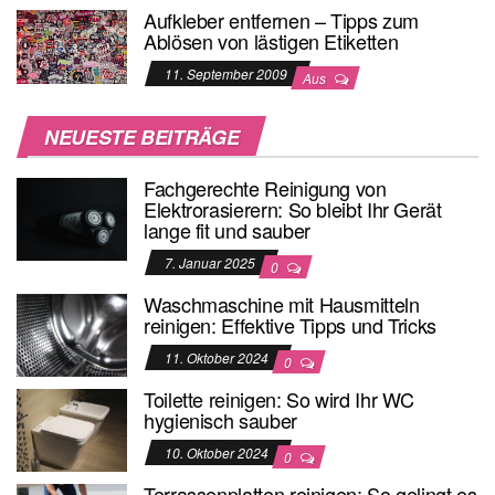
Aufkleber entfernen – Tipps zum
Ablösen von lästigen Etiketten
11. September 2009
Aus
NEUESTE BEITRÄGE
Fachgerechte Reinigung von
Elektrorasierern: So bleibt Ihr Gerät
lange fit und sauber
7. Januar 2025
0
Waschmaschine mit Hausmitteln
reinigen: Effektive Tipps und Tricks
11. Oktober 2024
0
Toilette reinigen: So wird Ihr WC
hygienisch sauber
10. Oktober 2024
0
Terrassenplatten reinigen: So gelingt es