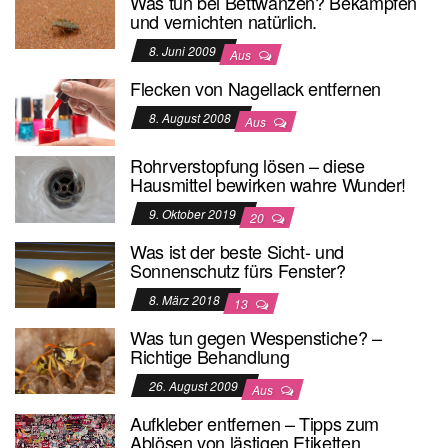
Was tun bei Bettwanzen? Bekämpfen
und vernichten natürlich.
8. Juni 2009
Aus
Flecken von Nagellack entfernen
8. August 2008
Aus
Rohrverstopfung lösen – diese
Hausmittel bewirken wahre Wunder!
9. Oktober 2019
20
Was ist der beste Sicht- und
Sonnenschutz fürs Fenster?
8. März 2018
13
Was tun gegen Wespenstiche? –
Richtige Behandlung
26. August 2009
Aus
Aufkleber entfernen – Tipps zum
Ablösen von lästigen Etiketten