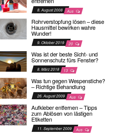
entfernen
8. August 2008
Aus
Rohrverstopfung lösen – diese
Hausmittel bewirken wahre
Wunder!
9. Oktober 2019
20
Was ist der beste Sicht- und
Sonnenschutz fürs Fenster?
8. März 2018
13
Was tun gegen Wespenstiche?
– Richtige Behandlung
26. August 2009
Aus
Aufkleber entfernen – Tipps
zum Ablösen von lästigen
Etiketten
11. September 2009
Aus