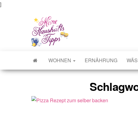
]
Meine Haushaltstipps
Das bisschen Haushalt . . .
WOHNEN
ERNÄHRUNG
WÄS
Schlagwo