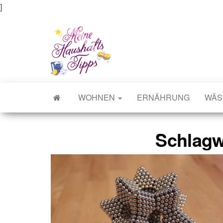
]
Meine Haushaltstipps
Das bisschen Haushalt . . .
WOHNEN
ERNÄHRUNG
WÄS
Schlagw