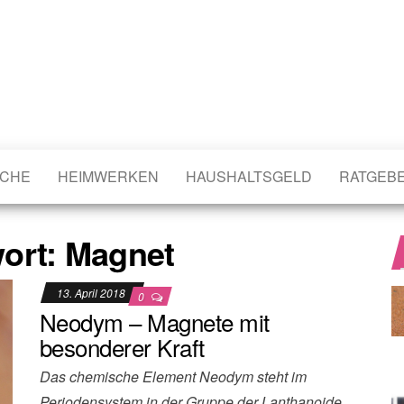
CHE
HEIMWERKEN
HAUSHALTSGELD
RATGEB
ort:
Magnet
13. April 2018
0
Neodym – Magnete mit
besonderer Kraft
Das chemische Element Neodym steht im
Periodensystem in der Gruppe der Lanthanoide