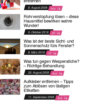
entfernen
8. August 2008
Aus
Rohrverstopfung lösen – diese
Hausmittel bewirken wahre
Wunder!
9. Oktober 2019
20
Was ist der beste Sicht- und
Sonnenschutz fürs Fenster?
8. März 2018
13
Was tun gegen Wespenstiche?
– Richtige Behandlung
26. August 2009
Aus
Aufkleber entfernen – Tipps
zum Ablösen von lästigen
Etiketten
11. September 2009
Aus