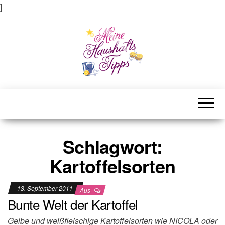
]
Meine Haushaltstipps
Das bisschen Haushalt . . .
Schlagwort:
Kartoffelsorten
13. September 2011
Aus
Bunte Welt der Kartoffel
Gelbe und weißfleischige Kartoffelsorten wie NICOLA oder