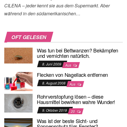
CILENA – jeder kennt sie aus dem Supermarkt. Aber
während in den südamerikanischen…
OFT GELESEN
Was tun bei Bettwanzen? Bekämpfen
und vernichten natürlich.
8. Juni 2009
Aus
Flecken von Nagellack entfernen
8. August 2008
Aus
Rohrverstopfung lösen – diese
Hausmittel bewirken wahre Wunder!
9. Oktober 2019
20
Was ist der beste Sicht- und
Sonnenschutz fürs Fenster?