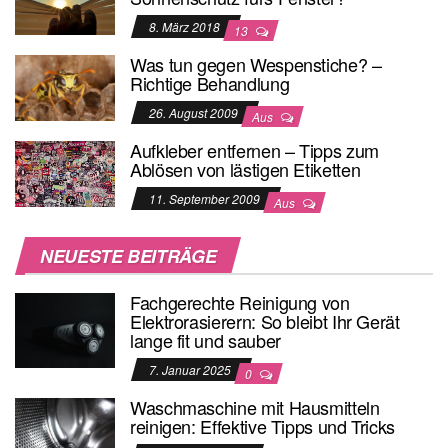
8. März 2018
13
Was tun gegen Wespenstiche? –
Richtige Behandlung
26. August 2009
Aus
Aufkleber entfernen – Tipps zum
Ablösen von lästigen Etiketten
11. September 2009
Aus
NEUESTE BEITRÄGE
Fachgerechte Reinigung von
Elektrorasierern: So bleibt Ihr Gerät
lange fit und sauber
7. Januar 2025
0
Waschmaschine mit Hausmitteln
reinigen: Effektive Tipps und Tricks