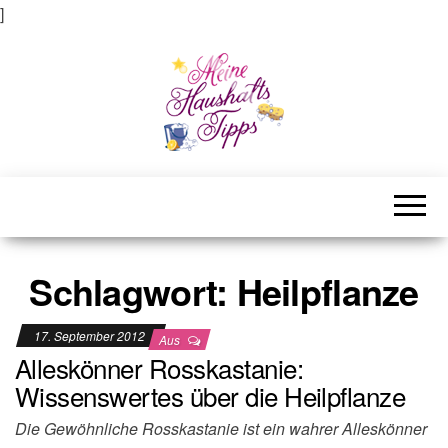
]
Meine Haushaltstipps
Das bisschen Haushalt . . .
Schlagwort:
Heilpflanze
17. September 2012
Aus
Alleskönner Rosskastanie:
Wissenswertes über die Heilpflanze
Die Gewöhnliche Rosskastanie ist ein wahrer Alleskönner