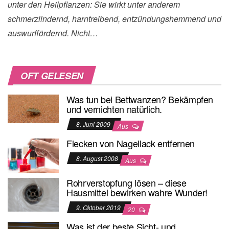
unter den Heilpflanzen: Sie wirkt unter anderem
schmerzlindernd, harntreibend, entzündungshemmend und
auswurffördernd. Nicht…
OFT GELESEN
Was tun bei Bettwanzen? Bekämpfen
und vernichten natürlich.
8. Juni 2009
Aus
Flecken von Nagellack entfernen
8. August 2008
Aus
Rohrverstopfung lösen – diese
Hausmittel bewirken wahre Wunder!
9. Oktober 2019
20
Was ist der beste Sicht- und