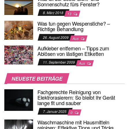
Sonnenschutz fürs Fenster?
8. März 2018
13
Was tun gegen Wespenstiche? –
Richtige Behandlung
26. August 2009
Aus
Aufkleber entfernen – Tipps zum
Ablösen von lästigen Etiketten
11. September 2009
Aus
NEUESTE BEITRÄGE
Fachgerechte Reinigung von
Elektrorasierern: So bleibt Ihr Gerät
lange fit und sauber
7. Januar 2025
0
Waschmaschine mit Hausmitteln
reinigen: Effektive Tipps und Tricks