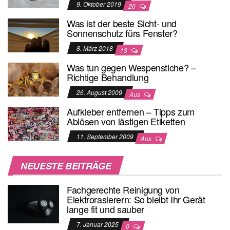
9. Oktober 2019
20
Was ist der beste Sicht- und
Sonnenschutz fürs Fenster?
8. März 2018
13
Was tun gegen Wespenstiche? –
Richtige Behandlung
26. August 2009
Aus
Aufkleber entfernen – Tipps zum
Ablösen von lästigen Etiketten
11. September 2009
Aus
NEUESTE BEITRÄGE
Fachgerechte Reinigung von
Elektrorasierern: So bleibt Ihr Gerät
lange fit und sauber
7. Januar 2025
0