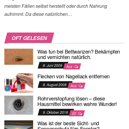
meisten Fällen selbst herstellt oder durch Nahrung
aufnimmt. Da diese natürlichen…
OFT GELESEN
Was tun bei Bettwanzen? Bekämpfen
und vernichten natürlich.
8. Juni 2009
Aus
Flecken von Nagellack entfernen
8. August 2008
Aus
Rohrverstopfung lösen – diese
Hausmittel bewirken wahre Wunder!
9. Oktober 2019
20
Was ist der beste Sicht- und
Sonnenschutz fürs Fenster?