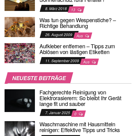
8. März 2018
13
Was tun gegen Wespenstiche? –
Richtige Behandlung
26. August 2009
Aus
Aufkleber entfernen – Tipps zum
Ablösen von lästigen Etiketten
11. September 2009
Aus
NEUESTE BEITRÄGE
Fachgerechte Reinigung von
Elektrorasierern: So bleibt Ihr Gerät
lange fit und sauber
7. Januar 2025
0
Waschmaschine mit Hausmitteln
reinigen: Effektive Tipps und Tricks