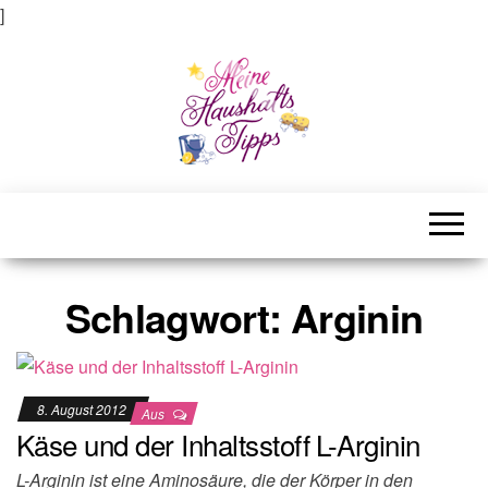
]
Meine Haushaltstipps
Das bisschen Haushalt . . .
Schlagwort:
Arginin
8. August 2012
Aus
Käse und der Inhaltsstoff L-Arginin
L-Arginin ist eine Aminosäure, die der Körper in den