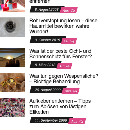
entfernen
8. August 2008
Aus
Rohrverstopfung lösen – diese
Hausmittel bewirken wahre
Wunder!
9. Oktober 2019
20
Was ist der beste Sicht- und
Sonnenschutz fürs Fenster?
8. März 2018
13
Was tun gegen Wespenstiche?
– Richtige Behandlung
26. August 2009
Aus
Aufkleber entfernen – Tipps
zum Ablösen von lästigen
Etiketten
11. September 2009
Aus