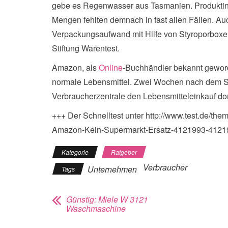
gebe es Regenwasser aus Tasmanien. Produkti
Mengen fehlten demnach in fast allen Fällen. Au
Verpackungsaufwand mit Hilfe von Styroporboxe
Stiftung Warentest.
Amazon, als
Online
-Buchhändler bekannt geworde
normale Lebensmittel. Zwei Wochen nach dem Sta
Verbraucherzentrale den Lebensmitteleinkauf do
+++ Der Schnelltest unter http://www.test.de/the
Amazon-Kein-Supermarkt-Ersatz-4121993-4121
Kategorie
Ratgeber
Verbraucher
Unternehmen
Tags
Günstig: Miele W 3121
Waschmaschine