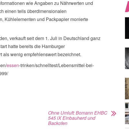
nformationen wie Angaben zu Nährwerten und
ch einen teils überdimensionalen
n, Kühlelementen und Packpapier monierte
n, verkauft seit dem 1. Juli in Deutschland ganz
rt hatte bereits die Hamburger
rt als wenig empfehlenswert bezeichnet.
men/
essen
-trinken/schnelltest/Lebensmittel-bei-
999/
Ohne Umluft: Bomann EHBC
545 iX Einbauherd und
Backofen