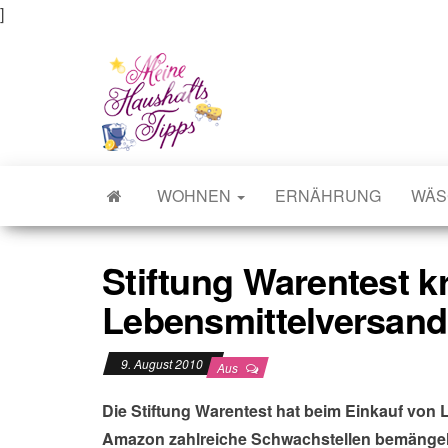
]
Meine Haushaltstipps
Das bisschen Haushalt . . .
WOHNEN
ERNÄHRUNG
WÄS
Stiftung Warentest kri
Lebensmittelversan
9. August 2010
Aus
Die Stiftung Warentest hat beim Einkauf von 
Amazon zahlreiche Schwachstellen bemängelt.