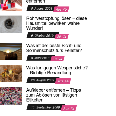
entfernen
8. August 2008
Aus
Rohrverstopfung lösen – diese
Hausmittel bewirken wahre
Wunder!
9. Oktober 2019
20
Was ist der beste Sicht- und
Sonnenschutz fürs Fenster?
8. März 2018
13
Was tun gegen Wespenstiche?
– Richtige Behandlung
26. August 2009
Aus
Aufkleber entfernen – Tipps
zum Ablösen von lästigen
Etiketten
11. September 2009
Aus