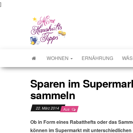
]
Meine Haushaltstipps
Das bisschen Haushalt . . .
WOHNEN
ERNÄHRUNG
WÄS
Sparen im Supermar
sammeln
22. März 2014
Aus
Ob in Form eines Rabatthefts oder das Sa
können im Supermarkt mit unterschiedlichen 