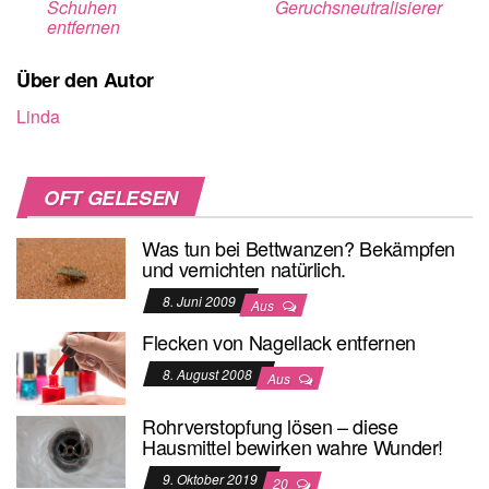
Schuhen
Geruchsneutralisierer
entfernen
Über den Autor
Linda
OFT GELESEN
Was tun bei Bettwanzen? Bekämpfen
und vernichten natürlich.
8. Juni 2009
Aus
Flecken von Nagellack entfernen
8. August 2008
Aus
Rohrverstopfung lösen – diese
Hausmittel bewirken wahre Wunder!
9. Oktober 2019
20