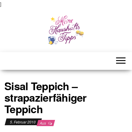
]
Meine Haushaltstipps
Das bisschen Haushalt . . .
Sisal Teppich –
strapazierfähiger
Teppich
5. Februar 2010
Aus