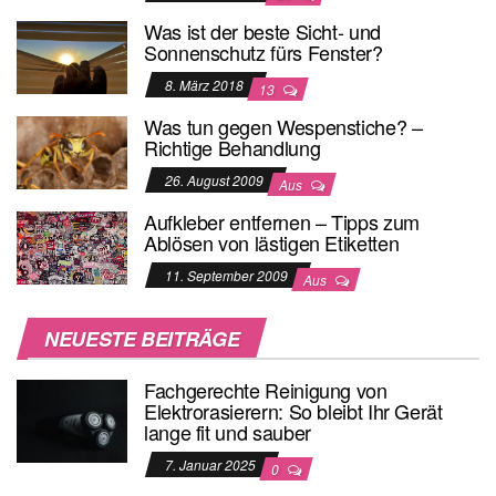
Was ist der beste Sicht- und
Sonnenschutz fürs Fenster?
8. März 2018
13
Was tun gegen Wespenstiche? –
Richtige Behandlung
26. August 2009
Aus
Aufkleber entfernen – Tipps zum
Ablösen von lästigen Etiketten
11. September 2009
Aus
NEUESTE BEITRÄGE
Fachgerechte Reinigung von
Elektrorasierern: So bleibt Ihr Gerät
lange fit und sauber
7. Januar 2025
0