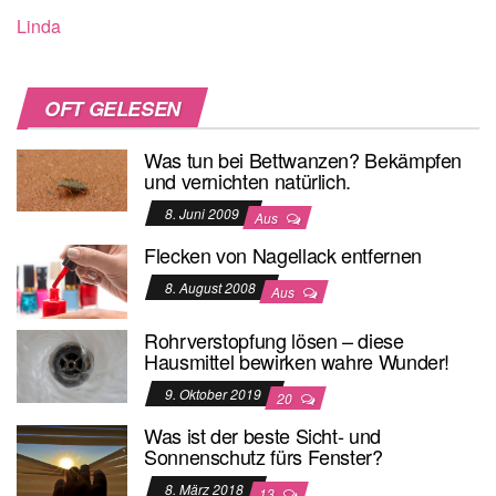
Linda
OFT GELESEN
Was tun bei Bettwanzen? Bekämpfen
und vernichten natürlich.
8. Juni 2009
Aus
Flecken von Nagellack entfernen
8. August 2008
Aus
Rohrverstopfung lösen – diese
Hausmittel bewirken wahre Wunder!
9. Oktober 2019
20
Was ist der beste Sicht- und
Sonnenschutz fürs Fenster?
8. März 2018
13