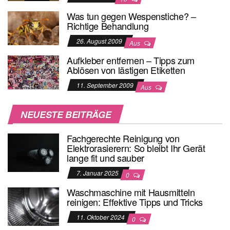
Was tun gegen Wespenstiche? –
Richtige Behandlung
26. August 2009
Aus
Aufkleber entfernen – Tipps zum
Ablösen von lästigen Etiketten
11. September 2009
Aus
NEUESTE BEITRÄGE
Fachgerechte Reinigung von
Elektrorasierern: So bleibt Ihr Gerät
lange fit und sauber
7. Januar 2025
0
Waschmaschine mit Hausmitteln
reinigen: Effektive Tipps und Tricks
11. Oktober 2024
0