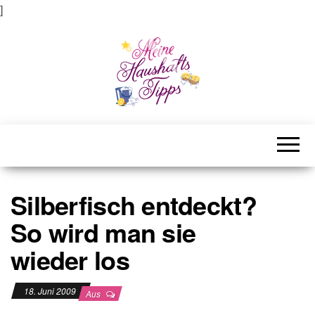
]
Meine Haushaltstipps
Das bisschen Haushalt . . .
Silberfisch entdeckt?
So wird man sie
wieder los
18. Juni 2009
Aus