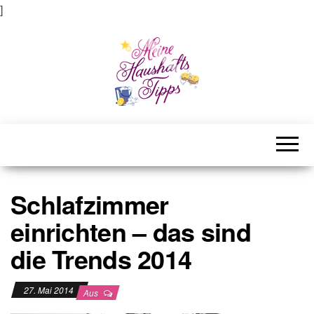
]
Meine Haushaltstipps
Das bisschen Haushalt . . .
Schlafzimmer
einrichten – das sind
die Trends 2014
27. Mai 2014
Aus