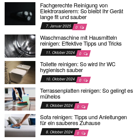
Fachgerechte Reinigung von
Elektrorasierern: So bleibt Ihr Gerät
lange fit und sauber
7. Januar 2025
0
Waschmaschine mit Hausmitteln
reinigen: Effektive Tipps und Tricks
11. Oktober 2024
0
Toilette reinigen: So wird Ihr WC
hygienisch sauber
10. Oktober 2024
0
Terrassenplatten reinigen: So gelingt es
mühelos
9. Oktober 2024
0
Sofa reinigen: Tipps und Anleitungen
für ein sauberes Zuhause
8. Oktober 2024
0