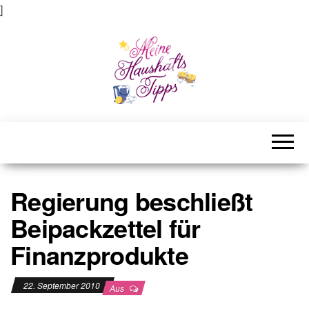
]
Meine Haushaltstipps
Das bisschen Haushalt . . .
Regierung beschließt
Beipackzettel für
Finanzprodukte
22. September 2010
Aus