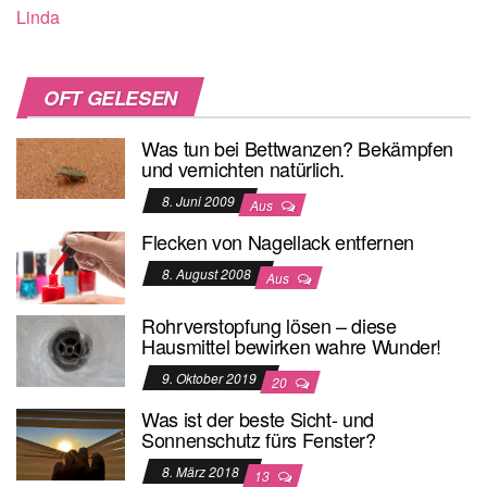
Linda
OFT GELESEN
Was tun bei Bettwanzen? Bekämpfen
und vernichten natürlich.
8. Juni 2009
Aus
Flecken von Nagellack entfernen
8. August 2008
Aus
Rohrverstopfung lösen – diese
Hausmittel bewirken wahre Wunder!
9. Oktober 2019
20
Was ist der beste Sicht- und
Sonnenschutz fürs Fenster?
8. März 2018
13