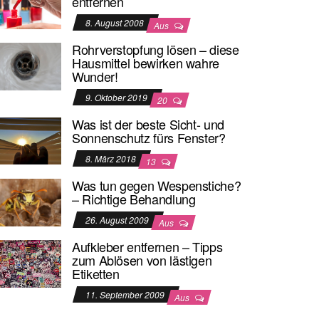
entfernen
8. August 2008
Aus
Rohrverstopfung lösen – diese
Hausmittel bewirken wahre
Wunder!
9. Oktober 2019
20
Was ist der beste Sicht- und
Sonnenschutz fürs Fenster?
8. März 2018
13
Was tun gegen Wespenstiche?
– Richtige Behandlung
26. August 2009
Aus
Aufkleber entfernen – Tipps
zum Ablösen von lästigen
Etiketten
11. September 2009
Aus