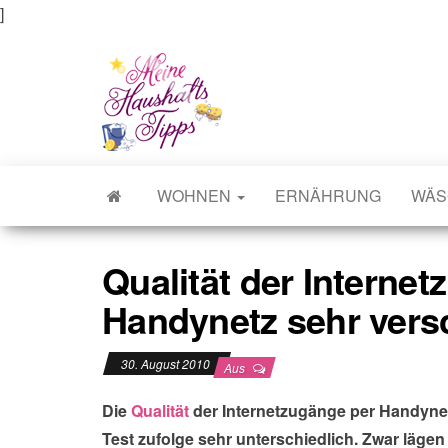
]
Meine Haushaltstipps
Das bisschen Haushalt . . .
WOHNEN
ERNÄHRUNG
WÄS
Qualität der Interne
Handynetz sehr vers
30. August 2010
Aus
Die
Qualität
der Internetzugänge per Handynet
Test zufolge sehr unterschiedlich. Zwar lägen