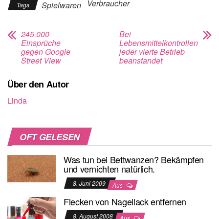
Verbraucher
Spielwaren
Tags
245.000
Bei
Einsprüche
Lebensmittelkontrollen
gegen Google
jeder vierte Betrieb
Street View
beanstandet
Über den Autor
Linda
OFT GELESEN
Was tun bei Bettwanzen? Bekämpfen
und vernichten natürlich.
8. Juni 2009
Aus
Flecken von Nagellack entfernen
8. August 2008
Aus