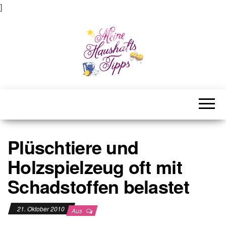
]
Meine Haushaltstipps
Das bisschen Haushalt . . .
Plüschtiere und
Holzspielzeug oft mit
Schadstoffen belastet
21. Oktober 2010
Aus