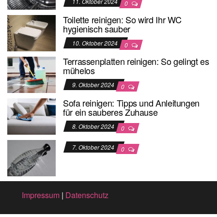
11. Oktober 2024
0
Toilette reinigen: So wird Ihr WC
hygienisch sauber
10. Oktober 2024
0
Terrassenplatten reinigen: So gelingt es
mühelos
9. Oktober 2024
0
Sofa reinigen: Tipps und Anleitungen
für ein sauberes Zuhause
8. Oktober 2024
0
7. Oktober 2024
0
Impressum
|
Datenschutz