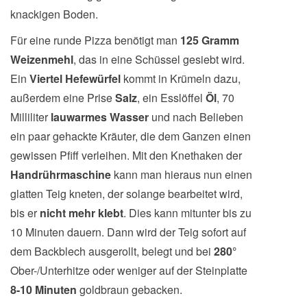
knackigen Boden.
Für eine runde Pizza benötigt man
125 Gramm
Weizenmehl
, das in eine Schüssel gesiebt wird.
Ein
Viertel Hefewürfel
kommt in Krümeln dazu,
außerdem eine Prise
Salz
, ein Esslöffel
Öl
, 70
Milliliter
lauwarmes Wasser
und nach Belieben
ein paar gehackte Kräuter, die dem Ganzen einen
gewissen Pfiff verleihen. Mit den Knethaken der
Handrührmaschine
kann man hieraus nun einen
glatten Teig kneten, der solange bearbeitet wird,
bis er
nicht mehr klebt
. Dies kann mitunter bis zu
10 Minuten dauern. Dann wird der Teig sofort auf
dem Backblech ausgerollt, belegt und bei
280°
Ober-/Unterhitze oder weniger auf der Steinplatte
8-10 Minuten
goldbraun gebacken.