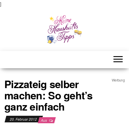
]
Meine Haushaltstipps
Das bisschen Haushalt . . .
Pizzateig selber
Werbung
machen: So geht’s
ganz einfach
20. Februar 2012
Aus