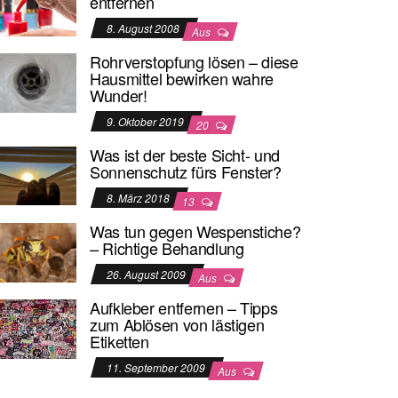
entfernen
8. August 2008
Aus
Rohrverstopfung lösen – diese
Hausmittel bewirken wahre
Wunder!
9. Oktober 2019
20
Was ist der beste Sicht- und
Sonnenschutz fürs Fenster?
8. März 2018
13
Was tun gegen Wespenstiche?
– Richtige Behandlung
26. August 2009
Aus
Aufkleber entfernen – Tipps
zum Ablösen von lästigen
Etiketten
11. September 2009
Aus