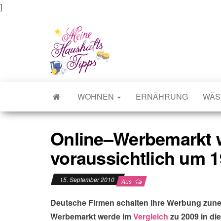
]
Meine Haushaltstipps
Das bisschen Haushalt . . .
WOHNEN
ERNÄHRUNG
WÄS
Online–Werbemarkt 
voraussichtlich um 1
15. September 2010
Aus
Deutsche Firmen schalten ihre Werbung zune
Werbemarkt werde im
Vergleich
zu 2009 in di