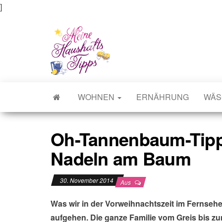
]
Meine Haushaltstipps
Das bisschen Haushalt . . .
WOHNEN
ERNÄHRUNG
WÄS
Oh-Tannenbaum-Tipps
Nadeln am Baum
30. November 2014
Aus
Was wir in der Vorweihnachtszeit im Fernseh
aufgehen. Die ganze Familie vom Greis bis zu