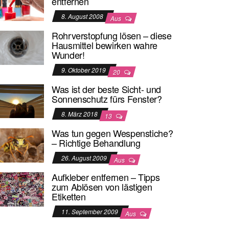
entfernen
8. August 2008
Aus
Rohrverstopfung lösen – diese
Hausmittel bewirken wahre
Wunder!
9. Oktober 2019
20
Was ist der beste Sicht- und
Sonnenschutz fürs Fenster?
8. März 2018
13
Was tun gegen Wespenstiche?
– Richtige Behandlung
26. August 2009
Aus
Aufkleber entfernen – Tipps
zum Ablösen von lästigen
Etiketten
11. September 2009
Aus