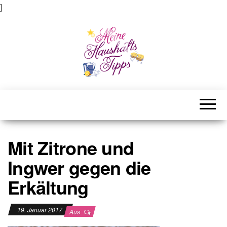
]
Meine Haushaltstipps
Das bisschen Haushalt . . .
Mit Zitrone und
Ingwer gegen die
Erkältung
19. Januar 2017
Aus