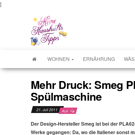
]
Meine Haushaltstipps
Das bisschen Haushalt . . .
WOHNEN
ERNÄHRUNG
WÄS
Mehr Druck: Smeg 
Spülmaschine
21. Juli 2011
Aus
Der Design-Hersteller Smeg ist bei der PLA6
Werke gegangen: Da, wo die Italiener sonst m