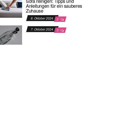
Sofa reinigen: Tipps und
Anleitungen für ein sauberes
Zuhause
8. Oktober 2024
0
7. Oktober 2024
0