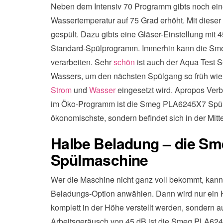
Neben dem Intensiv 70 Programm gibts noch eine 
Wassertemperatur auf 75 Grad erhöht. Mit dieser
gespült. Dazu gibts eine Gläser-Einstellung mit
Standard-Spülprogramm. Immerhin kann die Sm
verarbeiten. Sehr
schön
ist auch der Aqua Test 
Wassers, um den nächsten Spülgang so früh wie 
Strom
und
Wasser
eingesetzt wird. Apropos Verb
im Öko-Programm ist die Smeg PLA6245X7 Spülm
ökonomischste, sondern befindet sich in der Mitt
Halbe Beladung – die S
Spülmaschine
Wer die Maschine nicht ganz voll bekommt, kann
Beladungs-Option anwählen. Dann wird nur ein K
komplett in der Höhe verstellt werden, sondern au
Arbeitsgeräusch von 45 dB ist die Smeg PLA624