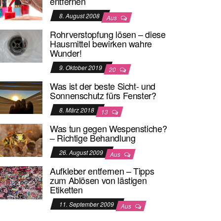
entfernen
8. August 2008
Aus
Rohrverstopfung lösen – diese
Hausmittel bewirken wahre
Wunder!
9. Oktober 2019
20
Was ist der beste Sicht- und
Sonnenschutz fürs Fenster?
8. März 2018
13
Was tun gegen Wespenstiche?
– Richtige Behandlung
26. August 2009
Aus
Aufkleber entfernen – Tipps
zum Ablösen von lästigen
Etiketten
11. September 2009
Aus