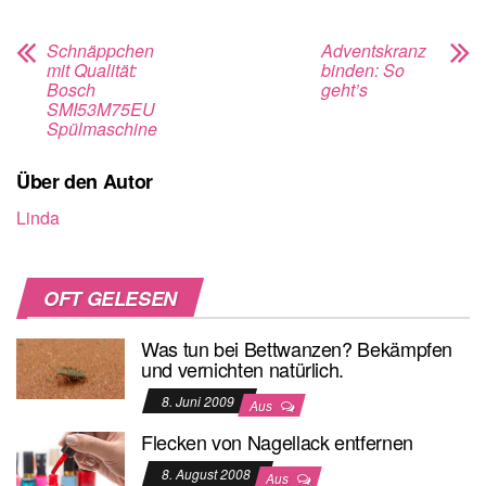
Schnäppchen
Adventskranz
mit Qualität:
binden: So
Bosch
geht’s
SMI53M75EU
Spülmaschine
Über den Autor
Linda
OFT GELESEN
Was tun bei Bettwanzen? Bekämpfen
und vernichten natürlich.
8. Juni 2009
Aus
Flecken von Nagellack entfernen
8. August 2008
Aus