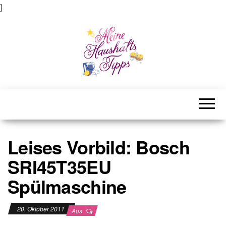
]
Meine Haushaltstipps
Das bisschen Haushalt . . .
Leises Vorbild: Bosch
SRI45T35EU
Spülmaschine
20. Oktober 2011
Aus