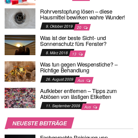
Rohrverstopfung lösen – diese
Hausmittel bewirken wahre Wunder!
9. Oktober 2019
20
Was ist der beste Sicht- und
Sonnenschutz fürs Fenster?
8. März 2018
13
Was tun gegen Wespenstiche? –
Richtige Behandlung
26. August 2009
Aus
Aufkleber entfernen – Tipps zum
Ablösen von lästigen Etiketten
11. September 2009
Aus
NEUESTE BEITRÄGE
Fachgerechte Reinigung von