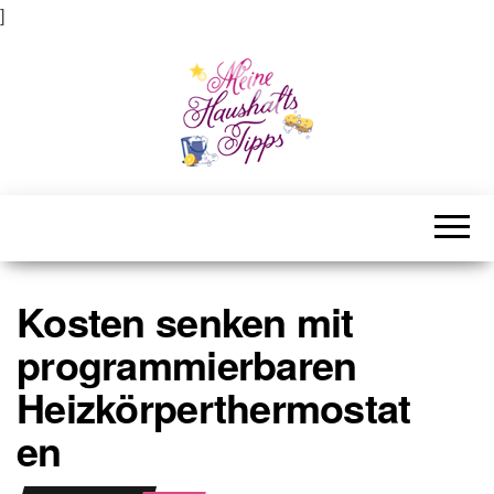
]
Meine Haushaltstipps
Das bisschen Haushalt . . .
Kosten senken mit
programmierbaren
Heizkörperthermostat
en