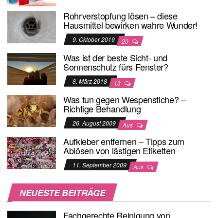
Rohrverstopfung lösen – diese
Hausmittel bewirken wahre Wunder!
9. Oktober 2019
20
Was ist der beste Sicht- und
Sonnenschutz fürs Fenster?
8. März 2018
13
Was tun gegen Wespenstiche? –
Richtige Behandlung
26. August 2009
Aus
Aufkleber entfernen – Tipps zum
Ablösen von lästigen Etiketten
11. September 2009
Aus
NEUESTE BEITRÄGE
Fachgerechte Reinigung von