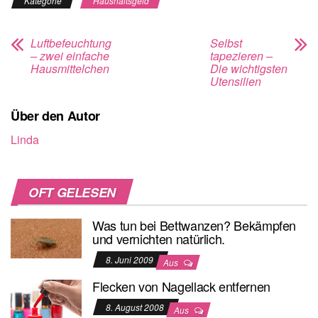
Kategorie
Haushaltsgeld
Luftbefeuchtung
Selbst
– zwei einfache
tapezieren –
Hausmittelchen
Die wichtigsten
Utensilien
Über den Autor
Linda
OFT GELESEN
Was tun bei Bettwanzen? Bekämpfen
und vernichten natürlich.
8. Juni 2009
Aus
Flecken von Nagellack entfernen
8. August 2008
Aus