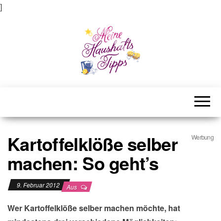
]
Meine Haushaltstipps
Das bisschen Haushalt . . .
Kartoffelklöße selber
Werbung
machen: So geht’s
9. Februar 2012
Aus
Wer Kartoffelklöße selber machen möchte, hat