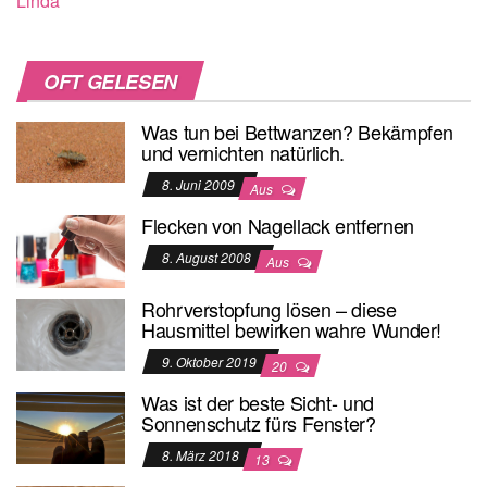
Linda
OFT GELESEN
Was tun bei Bettwanzen? Bekämpfen
und vernichten natürlich.
8. Juni 2009
Aus
Flecken von Nagellack entfernen
8. August 2008
Aus
Rohrverstopfung lösen – diese
Hausmittel bewirken wahre Wunder!
9. Oktober 2019
20
Was ist der beste Sicht- und
Sonnenschutz fürs Fenster?
8. März 2018
13