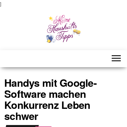
]
Meine Haushaltstipps
Das bisschen Haushalt . . .
Handys mit Google-
Software machen
Konkurrenz Leben
schwer