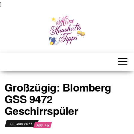
]
Meine Haushaltstipps
Das bisschen Haushalt . . .
Großzügig: Blomberg
GSS 9472
Geschirrspüler
22. Juni 2011
Aus