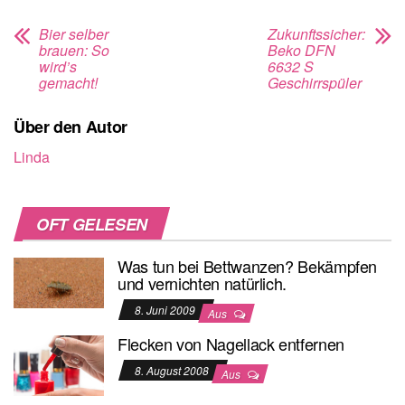
Bier selber
Zukunftssicher:
brauen: So
Beko DFN
wird’s
6632 S
gemacht!
Geschirrspüler
Über den Autor
Linda
OFT GELESEN
Was tun bei Bettwanzen? Bekämpfen
und vernichten natürlich.
8. Juni 2009
Aus
Flecken von Nagellack entfernen
8. August 2008
Aus