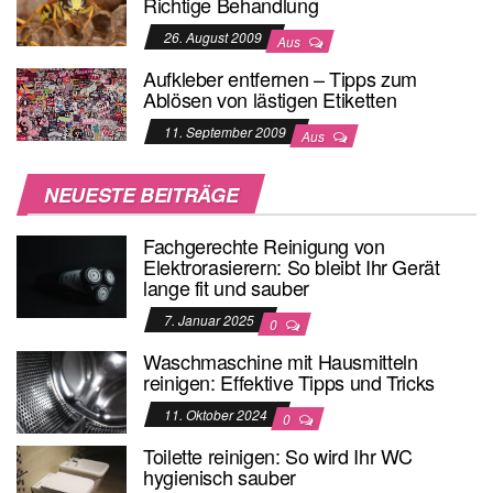
Richtige Behandlung
26. August 2009
Aus
Aufkleber entfernen – Tipps zum
Ablösen von lästigen Etiketten
11. September 2009
Aus
NEUESTE BEITRÄGE
Fachgerechte Reinigung von
Elektrorasierern: So bleibt Ihr Gerät
lange fit und sauber
7. Januar 2025
0
Waschmaschine mit Hausmitteln
reinigen: Effektive Tipps und Tricks
11. Oktober 2024
0
Toilette reinigen: So wird Ihr WC
hygienisch sauber