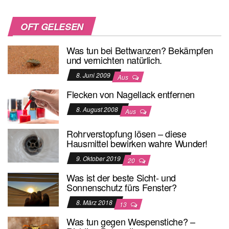
OFT GELESEN
Was tun bei Bettwanzen? Bekämpfen
und vernichten natürlich.
8. Juni 2009
Aus
Flecken von Nagellack entfernen
8. August 2008
Aus
Rohrverstopfung lösen – diese
Hausmittel bewirken wahre Wunder!
9. Oktober 2019
20
Was ist der beste Sicht- und
Sonnenschutz fürs Fenster?
8. März 2018
13
Was tun gegen Wespenstiche? –