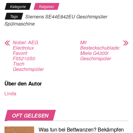
Kategorie
Ratgeber
Siemens SE44E842EU Geschirrspüler
Tags
Spülmaschine
Nobel: AEG
Mit
Electrolux
Besteckschublade:
Favorit
Miele G4300i
F55210S0
Geschirrspüler
Tisch
Geschirrspüler
Über den Autor
Linda
OFT GELESEN
Was tun bei Bettwanzen? Bekämpfen