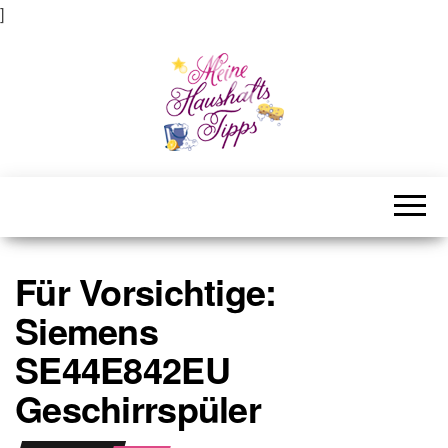
]
Meine Haushaltstipps
Das bisschen Haushalt . . .
Für Vorsichtige:
Siemens
SE44E842EU
Geschirrspüler