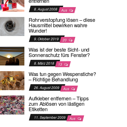
entfernen
8. August 2008
Aus
Rohrverstopfung lösen – diese
Hausmittel bewirken wahre
Wunder!
9. Oktober 2019
20
Was ist der beste Sicht- und
Sonnenschutz fürs Fenster?
8. März 2018
13
Was tun gegen Wespenstiche?
– Richtige Behandlung
26. August 2009
Aus
Aufkleber entfernen – Tipps
zum Ablösen von lästigen
Etiketten
11. September 2009
Aus