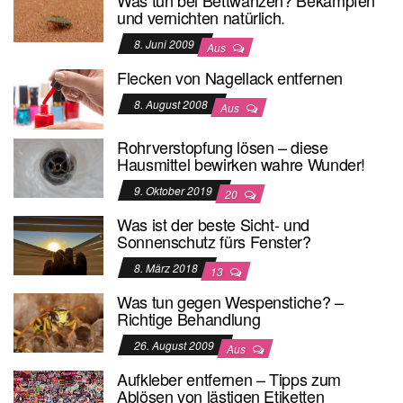
und vernichten natürlich.
8. Juni 2009
Aus
Flecken von Nagellack entfernen
8. August 2008
Aus
Rohrverstopfung lösen – diese
Hausmittel bewirken wahre Wunder!
9. Oktober 2019
20
Was ist der beste Sicht- und
Sonnenschutz fürs Fenster?
8. März 2018
13
Was tun gegen Wespenstiche? –
Richtige Behandlung
26. August 2009
Aus
Aufkleber entfernen – Tipps zum
Ablösen von lästigen Etiketten