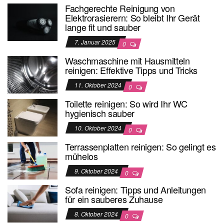
Fachgerechte Reinigung von
Elektrorasierern: So bleibt Ihr Gerät
lange fit und sauber
7. Januar 2025
0
Waschmaschine mit Hausmitteln
reinigen: Effektive Tipps und Tricks
11. Oktober 2024
0
Toilette reinigen: So wird Ihr WC
hygienisch sauber
10. Oktober 2024
0
Terrassenplatten reinigen: So gelingt es
mühelos
9. Oktober 2024
0
Sofa reinigen: Tipps und Anleitungen
für ein sauberes Zuhause
8. Oktober 2024
0