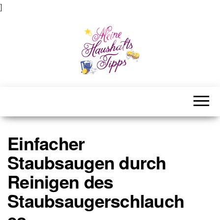
]
Meine Haushaltstipps
Das bisschen Haushalt . . .
Einfacher
Staubsaugen durch
Reinigen des
Staubsaugerschlauch
es