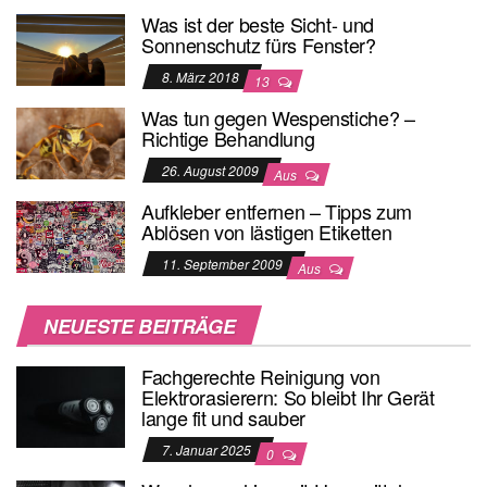
Was ist der beste Sicht- und
Sonnenschutz fürs Fenster?
8. März 2018
13
Was tun gegen Wespenstiche? –
Richtige Behandlung
26. August 2009
Aus
Aufkleber entfernen – Tipps zum
Ablösen von lästigen Etiketten
11. September 2009
Aus
NEUESTE BEITRÄGE
Fachgerechte Reinigung von
Elektrorasierern: So bleibt Ihr Gerät
lange fit und sauber
7. Januar 2025
0