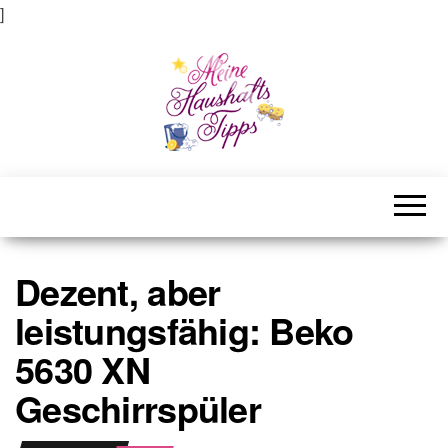
]
Meine Haushaltstipps
Das bisschen Haushalt . . .
Dezent, aber
leistungsfähig: Beko
5630 XN
Geschirrspüler