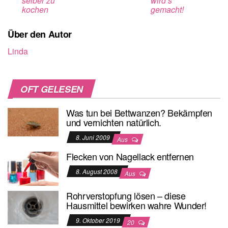
selber zu
wird’s
kochen
gemacht!
Über den Autor
Linda
OFT GELESEN
Was tun bei Bettwanzen? Bekämpfen
und vernichten natürlich.
8. Juni 2009
Aus
Flecken von Nagellack entfernen
8. August 2008
Aus
Rohrverstopfung lösen – diese
Hausmittel bewirken wahre Wunder!
9. Oktober 2019
20