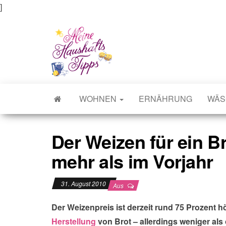
]
Meine Haushaltstipps
Das bisschen Haushalt . . .
WOHNEN
ERNÄHRUNG
WÄS
Der Weizen für ein Br
mehr als im Vorjahr
31. August 2010
Aus
Der Weizenpreis ist derzeit rund 75 Prozent hö
Herstellung
von Brot – allerdings weniger als