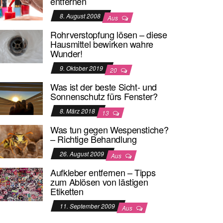
entfernen
8. August 2008
Aus
Rohrverstopfung lösen – diese
Hausmittel bewirken wahre
Wunder!
9. Oktober 2019
20
Was ist der beste Sicht- und
Sonnenschutz fürs Fenster?
8. März 2018
13
Was tun gegen Wespenstiche?
– Richtige Behandlung
26. August 2009
Aus
Aufkleber entfernen – Tipps
zum Ablösen von lästigen
Etiketten
11. September 2009
Aus