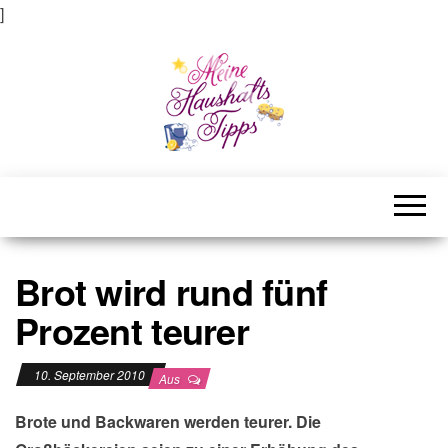
]
Meine Haushaltstipps
Das bisschen Haushalt . . .
Brot wird rund fünf
Prozent teurer
10. September 2010
Aus
Brote und Backwaren werden teurer. Die