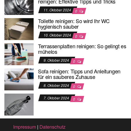
reinigen: Effektive Tipps und Tricks
11. Oktober 2024
0
Toilette reinigen: So wird Ihr WC
hygienisch sauber
10. Oktober 2024
0
Terrassenplatten reinigen: So gelingt es
mühelos
9. Oktober 2024
0
Sofa reinigen: Tipps und Anleitungen
für ein sauberes Zuhause
8. Oktober 2024
0
7. Oktober 2024
0
Impressum
|
Datenschutz