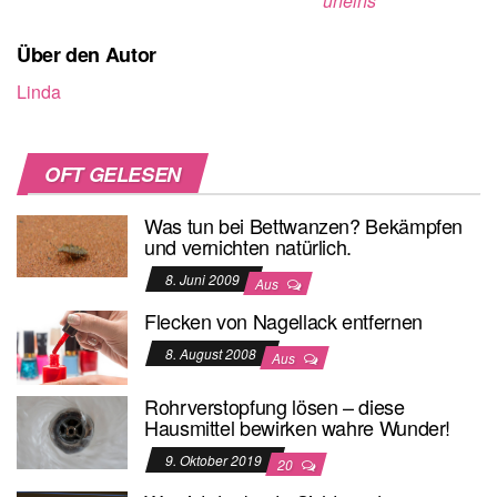
uneins
Über den Autor
Linda
OFT GELESEN
Was tun bei Bettwanzen? Bekämpfen
und vernichten natürlich.
8. Juni 2009
Aus
Flecken von Nagellack entfernen
8. August 2008
Aus
Rohrverstopfung lösen – diese
Hausmittel bewirken wahre Wunder!
9. Oktober 2019
20