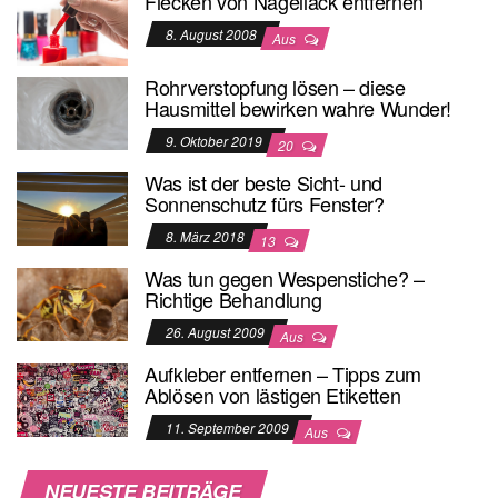
Flecken von Nagellack entfernen
8. August 2008
Aus
Rohrverstopfung lösen – diese
Hausmittel bewirken wahre Wunder!
9. Oktober 2019
20
Was ist der beste Sicht- und
Sonnenschutz fürs Fenster?
8. März 2018
13
Was tun gegen Wespenstiche? –
Richtige Behandlung
26. August 2009
Aus
Aufkleber entfernen – Tipps zum
Ablösen von lästigen Etiketten
11. September 2009
Aus
NEUESTE BEITRÄGE