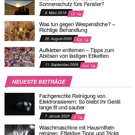
Sonnenschutz fürs Fenster?
8. März 2018
13
Was tun gegen Wespenstiche? –
Richtige Behandlung
26. August 2009
Aus
Aufkleber entfernen – Tipps zum
Ablösen von lästigen Etiketten
11. September 2009
Aus
NEUESTE BEITRÄGE
Fachgerechte Reinigung von
Elektrorasierern: So bleibt Ihr Gerät
lange fit und sauber
7. Januar 2025
0
Waschmaschine mit Hausmitteln
reinigen: Effektive Tipps und Tricks