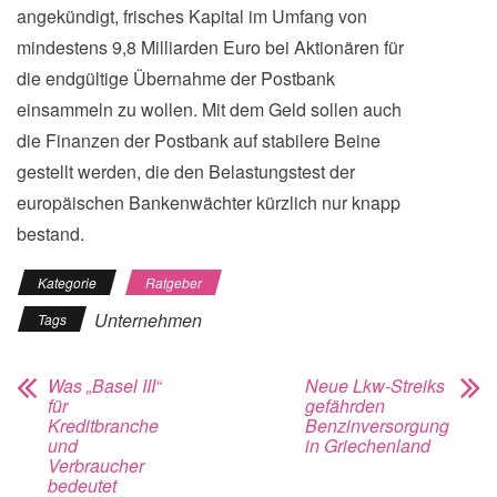
angekündigt, frisches Kapital im Umfang von
mindestens 9,8 Milliarden Euro bei Aktionären für
die endgültige Übernahme der Postbank
einsammeln zu wollen. Mit dem Geld sollen auch
die Finanzen der Postbank auf stabilere Beine
gestellt werden, die den Belastungstest der
europäischen Bankenwächter kürzlich nur knapp
bestand.
Kategorie
Ratgeber
Unternehmen
Tags
Was „Basel III“
Neue Lkw-Streiks
für
gefährden
Kreditbranche
Benzinversorgung
und
in Griechenland
Verbraucher
bedeutet