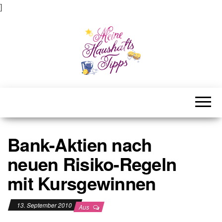
]
Meine Haushaltstipps
Das bisschen Haushalt . . .
Bank-Aktien nach
neuen Risiko-Regeln
mit Kursgewinnen
13. September 2010
Aus